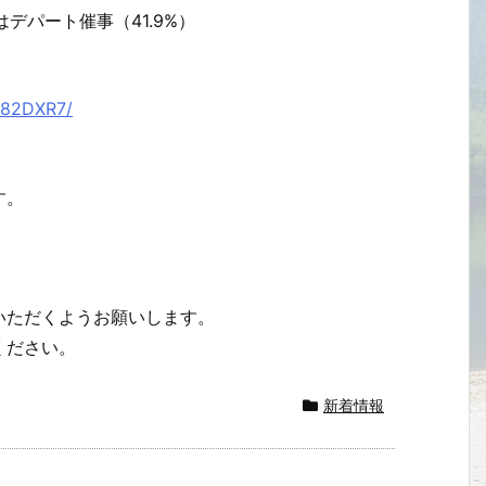
はデパート催事（41.9%）
X82DXR7/
す。
。
いただくようお願いします。
ください。
新着情報