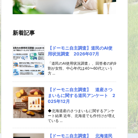
新着記事
【ドーモニ自主調査】道民のAI使
用状況調査 2026年07月
「道民のAI使用状況調査」、回答者の約9
割が女性、中心年代は40〜60代という
方 ...
【ドーモニ自主調査】 道産さつ
まいもに関する道民アンケート 2
025年12月
◆北海道産のさつまいもに関するアンケ
ート結果 近年、北海道でも作付けが増え
ている ...
【ドーモニ自主調査】 北海道民